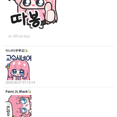
- dc official App
미나미쿠루요
2026.06.07 01:13:14
Paint_It_Black