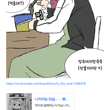
https://m.dcinside.com/board/bocchi_the_rock/1906578
니지카는 진심으로 호감이 안감
- 봇치 더 락 마이너 갤러리
억지로 음해하는거 아님 니지카는 성장성이 안보여서 호감이 안감 작중 베이스, 기타 구분 못하는 키타도 6개월 빡세게 구르니까 애드리브도 가능한데 니지카는 9년이나 드럼 치면서 박자도 못맞춤 봇치나 료는 대학도 포기하