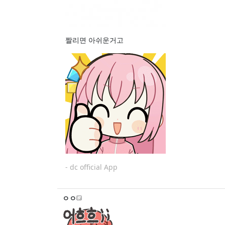
짤리면 아쉬운거고
- dc official App
ㅇㅇ