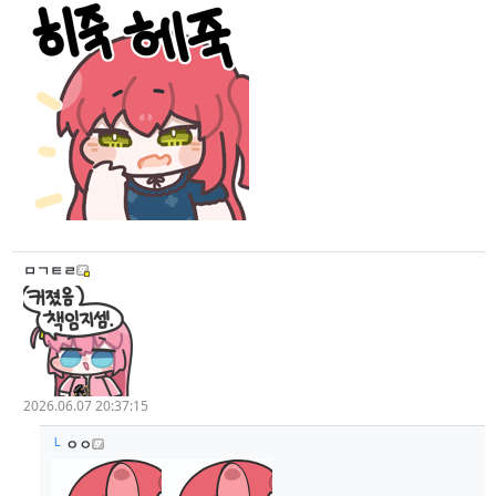
ㅁㄱㅌㄹ
2026.06.07 20:37:15
└
ㅇㅇ