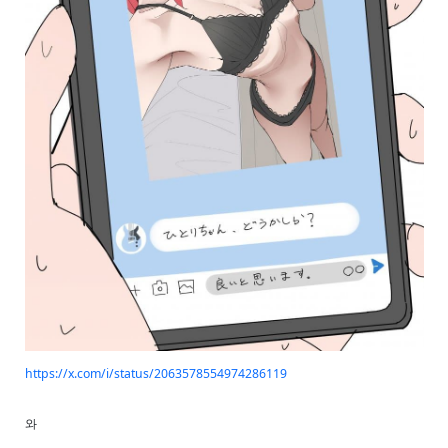
https://x.com/i/status/2063578554974286119
와