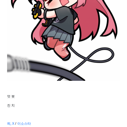
멋 봇
진 치
틔, X
/
이소스타